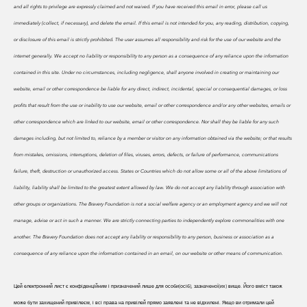
and all rights to privilege are expressly claimed and not waived. If you have received this email in error, please call us
immediately (collect, if necessary), and delete the email. If this email is not intended for you, any reading, distribution, copying,
or disclosure of this email is strictly prohibited.
The user assumes all responsibility and risk for the use of our website and the
internet generally. We accept no liability or responsibility to any person as a consequence of any reliance upon the information
contained in this site. Under no circumstances, including negligence, shall anyone involved in creating or maintaining our
website, email or other correspondence be liable for any direct, indirect, incidental, special or consequential damages, or loss
profits that result from the use or inability to use our website, email or other correspondence and/or any other websites, emails or
other correspondence which are linked to our website, email or other correspondence. Nor shall they be liable for any such
damages including, but not limited to, reliance by a member or visitor on any information obtained via the website; or that results
from mistakes, omissions, interruptions, deletion of files, viruses, errors, defects, or failure of performance, communications
failure, theft, destruction or unauthorized access. States or Countries which do not allow some or all of the above limitations of
liability, liability shall be limited to the greatest extent allowed by law. We do
not accept any liability through association with
other groups or organizations. The Bravery Foundation is not a social welfare agency or an employment agency and we will not
manage, advise or act in such a manner. We are strictly connecting parties to independently explore commonalities with one
another. The Bravery Foundation does not accept any liability or responsibility to any person, business or association as a
consequence of any reliance upon the information contained in an email, on our website or other means of communication.
Цей електронний лист є конфіденційним і призначений лише для особи(осіб), зазначеної(их) вище. Його вміст також
може бути захищений привілеєм, і всі права на привілей прямо заявлені та не відхилені. Якщо ви отримали цей