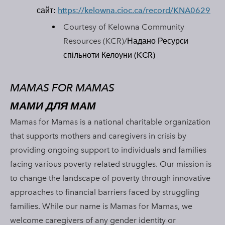
сайт:
https://kelowna.cioc.ca/record/KNA0629​
Courtesy of Kelowna Community
Resources (KCR)/
Надано Ресурси
спільноти Келоуни
(KCR)
​MAMAS FOR MAMAS
МАМИ ДЛЯ МАМ
​Mamas for Mamas is a national charitable organization
that supports mothers and caregivers in crisis by
providing ongoing support to individuals and families
facing various poverty-related struggles. Our mission is
to change the landscape of poverty through innovative
approaches to financial barriers faced by struggling
families. While our name is Mamas for Mamas, we
welcome caregivers of any gender identity or