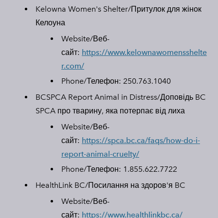
Kelowna Women's Shelter/
Притулок для жінок
Келоуна
Website/Веб-
сайт:
https://www.kelownawomensshelte
r.com/
Phone/Телефон:
250.763.1040
BCSPCA Report Animal in Distress/
Доповідь BC
SPCA про тварину, яка потерпає від лиха
Website/Веб-
сайт:
https://spca.bc.ca/faqs/how-do-i-
report-animal-cruelty/
Phone/Телефон:
1.855.622.7722
HealthLink BC/
Посилання на здоров'я BC
Website/Веб-
сайт:
https://www.healthlinkbc.ca/