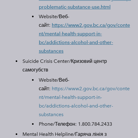
problematic-substance-use.html
Website/Веб-
сайт:
https://www2.gov.bc.ca/gov/conte
nt/mental-health-support-in-
bc/addictions-alcohol-and-other-
substances
Suicide Crisis Center/
Кризовий центр
самогубств
Website/Веб-
сайт:
https://www2.gov.bc.ca/gov/conte
nt/mental-health-support-in-
bc/addictions-alcohol-and-other-
substances
Phone/Телефон:
1.800.784.2433
Mental Health Helpline/
Гаряча лінія з