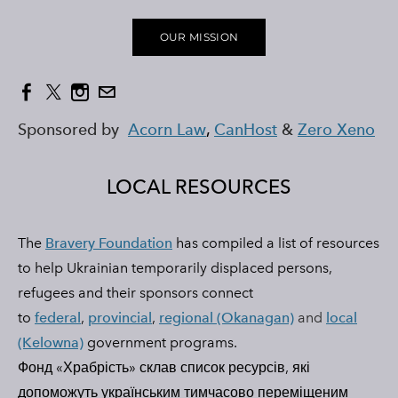
CONTACT
PRIVACY POLICY
OUR MISSION
TERMS OF SERVICE
Sponsored by
Acorn Law
,
CanHost
&
Zero Xeno
LOCAL RESOURCES
The
Bravery Foundation
has compiled a list of resources
to help Ukrainian temporarily displaced persons,
refugees and their sponsors connect
to
federal
,
provincial
,
regional (Okanagan)
and
local
(Kelowna)
government programs.
Фонд «Храбрість» склав список ресурсів, які
допоможуть українським тимчасово переміщеним