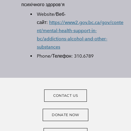
психічного здоров'я​
Website/Веб-
сайт:
https://www2.gov.bc.ca/gov/conte
nt/mental-health-support-in-
bc/addictions-alcohol-and-other-
substances
Phone/Телефон:
310.6789
CONTACT US
DONATE NOW