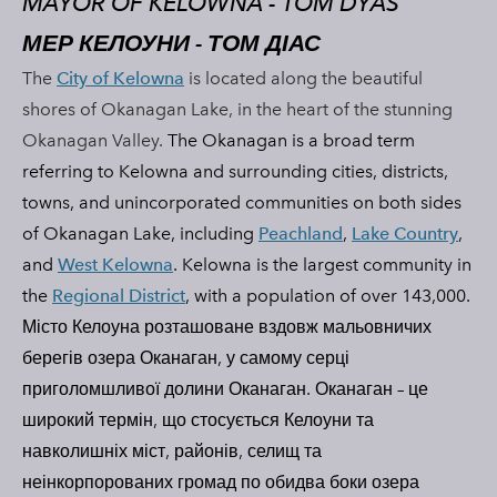
MAYOR OF KELOWNA - TOM DYAS
МЕР КЕЛОУНИ -
ТОМ ДІАС
The
City of Kelowna
is located along the beautiful
shores of Okanagan Lake, in the heart of the stunning
Okanagan Valley.
The Okanagan is a broad term
referring to Kelowna and surrounding cities, districts,
towns, and unincorporated communities on both sides
of Okanagan Lake, including
Peachland
,
Lake Country
,
and
West Kelowna
. Kelowna is the largest community in
the
Regional District
, with a population of over 143,000.
Місто Келоуна розташоване вздовж мальовничих
берегів озера Оканаган, у самому серці
приголомшливої ​​долини Оканаган. Оканаган – це
широкий термін, що стосується Келоуни та
навколишніх міст, районів, селищ та
неінкорпорованих громад по обидва боки озера