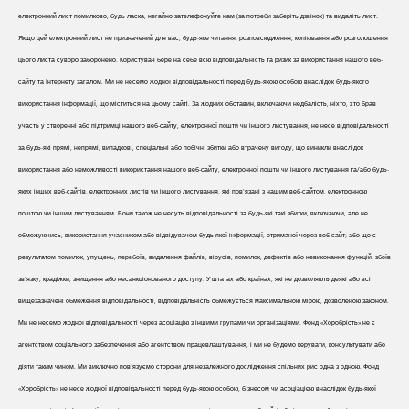
електронний лист помилково, будь ласка, негайно зателефонуйте нам (за потреби заберіть дзвінок) та видаліть лист.
Якщо цей електронний лист не призначений для вас, будь-яке читання, розповсюдження, копіювання або розголошення
цього листа суворо заборонено. Користувач бере на себе всю відповідальність та ризик за використання нашого веб-
сайту та Інтернету загалом. Ми не несемо жодної відповідальності перед будь-якою особою внаслідок будь-якого
використання інформації, що міститься на цьому сайті. За жодних обставин, включаючи недбалість, ніхто, хто брав
участь у створенні або підтримці нашого веб-сайту, електронної пошти чи іншого листування, не несе відповідальності
за будь-які прямі, непрямі, випадкові, спеціальні або побічні збитки або втрачену вигоду, що виникли внаслідок
використання або неможливості використання нашого веб-сайту, електронної пошти чи іншого листування та/або будь-
яких інших веб-сайтів, електронних листів чи іншого листування, які пов'язані з нашим веб-сайтом, електронною
поштою чи іншим листуванням. Вони також не несуть відповідальності за будь-які такі збитки, включаючи, але не
обмежуючись, використання учасником або відвідувачем будь-якої інформації, отриманої через веб-сайт; або що є
результатом помилок, упущень, перебоїв, видалення файлів, вірусів, помилок, дефектів або невиконання функцій, збоїв
зв'язку, крадіжки, знищення або несанкціонованого доступу. У штатах або країнах, які не дозволяють деякі або всі
вищезазначені обмеження відповідальності, відповідальність обмежується максимальною мірою, дозволеною законом.
Ми не несемо жодної відповідальності через асоціацію з іншими групами чи організаціями. Фонд «Хоробрість» не є
агентством соціального забезпечення або агентством працевлаштування, і ми не будемо керувати, консультувати або
діяти таким чином. Ми виключно пов'язуємо сторони для незалежного дослідження спільних рис одна з одною. Фонд
«Хоробрість» не несе жодної відповідальності перед будь-якою особою, бізнесом чи асоціацією внаслідок будь-якої