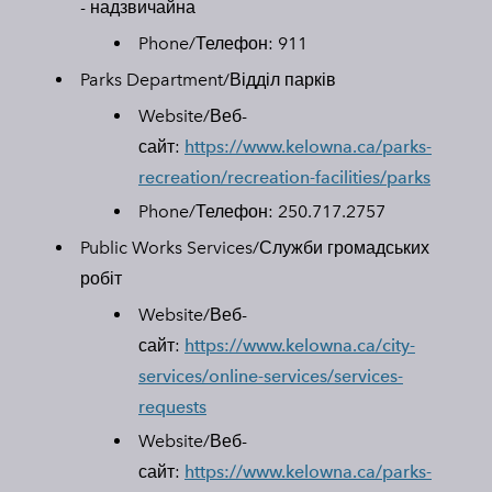
- надзвичайна
Phone/Телефон:
911
Parks Department/Відділ парків
Website/Веб-
сайт:
https://www.kelowna.ca/parks-
recreation/recreation-facilities/parks​
Phone/Телефон:
250.717.2757
Public Works Services/Служби громадських
робіт
Website/Веб-
сайт:
https://www.kelowna.ca/city-
services/online-services/services-
requests​
Website/Веб-
сайт:
https://www.kelowna.ca/parks-