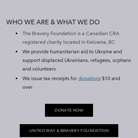
Kindness Offer
Job Resume Help
WHO WE ARE & WHAT WE DO
Job Offer
The Bravery Foundation is a Canadian CRA
Okanagan Ukrainian Associations
registered charity located in Kelowna, BC
Ukraine Stands With The Okanagan
We provide humanitarian aid to Ukraine and
support displaced Ukrainians, refugees, orphans
UCVA Stands With The Okanagan
OUR MURMURATION
and volunteers
BLOG & NEWS
Ukrainian Catholic Church Stands With The Okanagan
We issue tax receipts for
donations
$10 and
FAQS
Sunflower Ukrainian Cafe Stands With The Okanagan
over
AMBULANCE FOR UKRAINE
Ukraine Harmony Stands With The Okanagan
BEEHOUSE LOVE ORPHANAGE
DONATE NOW
OHMATDYT CHILDREN'S HOSPITAL
UNITED WAY & BRAVERY FOUNDATION
KELOWNA SALUTES UKRAINE 2023
UNITED WAY & BRAVERY FOUNDATION