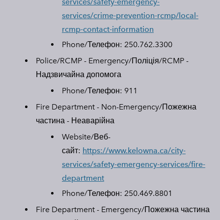
services/safety-emergency-
services/crime-prevention-rcmp/local-
rcmp-contact-information
Phone/Телефон:
250.762.3300
Police/RCMP - Emergency/Поліція/RCMP -
Надзвичайна допомога
Phone/Телефон:
911
Fire Department - Non-Emergency/Пожежна
частина - Неаварійна
Website/Веб-
сайт
:
https://www.kelowna.ca/city-
services/safety-emergency-services/fire-
department
Phone/Телефон:
250.469.8801
Fire Department - Emergency/Пожежна частина