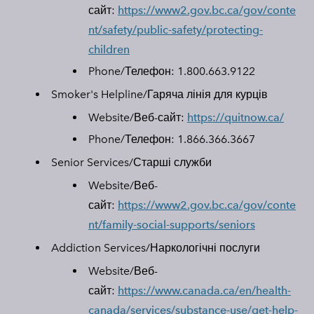
сайт:
https://www2.gov.bc.ca/gov/conte
nt/safety/public-safety/protecting-
children
Phone/Телефон:
1.800.663.9122
Smoker's Helpline/
Гаряча лінія для курців
Website/Веб-сайт:
https://quitnow.ca/
Phone/Телефон:
1.866.366.3667
Senior Services/
Старші служби
Website/Веб-
сайт:
https://www2.gov.bc.ca/gov/conte
nt/family-social-supports/seniors
Addiction Services/
Наркологічні послуги
Website/Веб-
сайт:
https://www.canada.ca/en/health-
canada/services/substance-use/get-help-