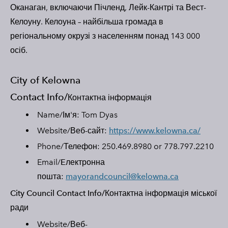
Оканаган, включаючи Пічленд, Лейк-Кантрі та Вест-
Келоуну. Келоуна – найбільша громада в
регіональному окрузі з населенням понад 143 000
осіб.
City of Kelowna
Contact Info/
Контактна інформація
Name/Ім'я: Tom Dyas
Website/Веб-сайт:
https://www.kelowna.ca/
Phone/Телефон: 250.469.8980 or 778.797.2210
Email/
E
лектронна
пошта:
mayorandcouncil@kelowna.ca
City Council Contact Info/
Контактна інформація міської
ради
Website/Веб-