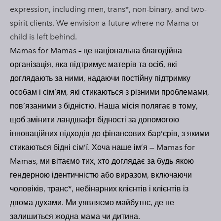
expression, including men, trans*, non-binary, and two-
spirit clients. We envision a future where no Mama or
child is left behind.
Mamas for Mamas – це національна благодійна
організація, яка підтримує матерів та осіб, які
доглядають за ними, надаючи постійну підтримку
особам і сім’ям, які стикаються з різними проблемами,
пов’язаними з бідністю. Наша місія полягає в тому,
щоб змінити ландшафт бідності за допомогою
інноваційних підходів до фінансових бар’єрів, з якими
стикаються бідні сім’ї. Хоча наше ім’я — Mamas for
Mamas, ми вітаємо тих, хто доглядає за будь-якою
гендерною ідентичністю або виразом, включаючи
чоловіків, транс*, небінарних клієнтів і клієнтів із
двома духами. Ми уявляємо майбутнє, де не
залишиться жодна мама чи дитина.