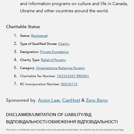
and information programs on culture and life in Canada,
Ukraine and other countries around the world.
Charitable Status
Status:
Registered
Type of Qualified Donee:
Charity
Designation:
Private Foundation
Charity Type:
Relief of Poverty
Category:
Organizations Relieving Poverty
Charitable Tax Number:
742323207 RR0001
BC Incorporation Number:
S0076173
Sponsored by
Acorn Law
,
CanHost
&
Zero Xeno
DISCLAIMER/LIMITATION OF LIABILITY/
ВІД
ВІДПОВІДАЛЬНОСТІ/ОБМЕЖЕННЯ ВІДПОВІДАЛЬНОСТІ
This email is confidential and is intended only for the person(s) named above. Its contents may also be protected by privilege,